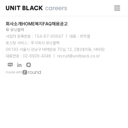
회사소개
HOME
복지
FAQ
채용공고
© 유닛블랙
사업자 등록번호 : 154-87-00647  |  대표 : 최학열

호스팅 서비스 : 주식회사 유닛블랙

06193 서울시 강남구 테헤란로 70길 12, 2층(대치동, H타워)

대표번호 : 02-6929-4346  |  recruit@unitblack.co.kr 
made with