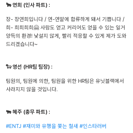
🐂 연희 (인사 파트) :
장- 장연희입니다 / 연-연말에 합류하게 돼서 기쁩니다 / 
희- 희희희희🤗 사람도 얻고 커리어도 얻을 수 있는 일거
양득의 환경! 낯설지 않게, 빨리 적응할 수 있게 제가 도와
드리겠습니다~ 
🐑 영선 (HR팀 팀장) :
팀원의, 팀원에 의한, 팀원을 위한 HR팀은 유닛블랙에서 
사라지지 않을 것입니다. 
🐃 혜주 (총무 파트) :
#ENTJ
#재미와 유행을 쫓는 철새
#인스타러버