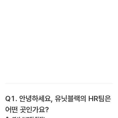
하고, 또 추구하는 방향성에 따라 더욱더 매력적이고 
재미있는 모습으로 펼칠 수 있을지 끊임없이 
고민합니다.
유닛블랙 HR팀은 ‘가족 다음으로 유닛블랙 
구성원분들을 많이 생각한다’고 자부한다는 사실! 
자칭 유닛블랙 구성원들의 열혈 팬인 HR팀의 영선 
팀장님과 팀원 분들을 의 이야기를 들어볼까요?🚀 
Q1. 안녕하세요, 유닛블랙의 HR팀은 
어떤 곳인가요?