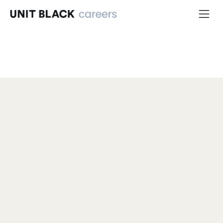
  ARTICLE  
[직무 인터뷰] 서비스의 머리부터 
발끝까지 책임진다! 고객 경험을 
개선하며 성장하는 유닛블랙 CX팀
24.01.17